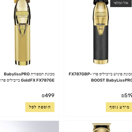
לבחור
אזל המלאי
את
האפשרויות
בעמוד
המוצר
מכונת פיניש בייביליס פרו FX787GBP-
מכונת תספורת BabylissPRO
BOOST BabyLissPR
GoldFX FX787GE בייביליס פרו
₪
499
₪
51
מידע נוסף
הוספה לסל