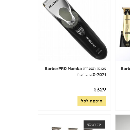
Barber-
מכונת תספורת BarberPRO Mamba
Z-7071 ברבר פרו
₪
329
הוספה לסל
אזל המלאי