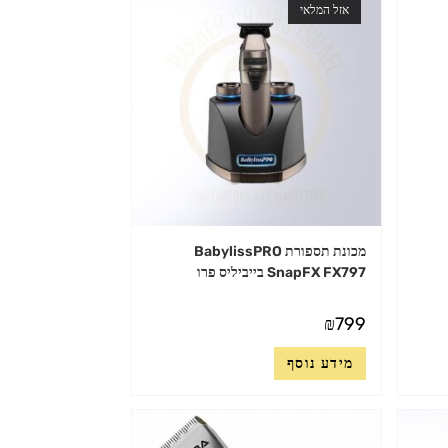
אזל המלאי
מכונת תספורת BabylissPRO
SnapFX FX797 בייביליס פרו
₪
799
מידע נוסף