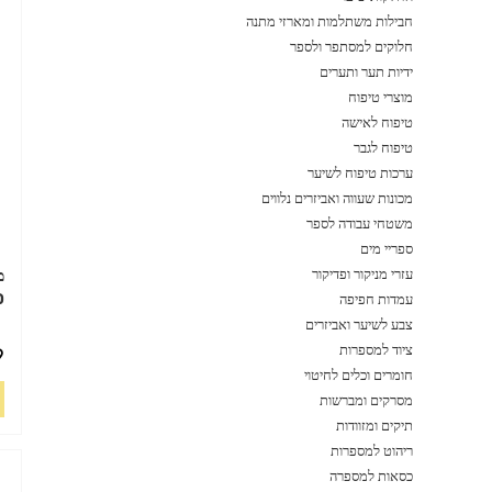
חבילות משתלמות ומארזי מתנה
חלוקים למסתפר ולספר
ידיות תער ותערים
מוצרי טיפוח
טיפוח לאישה
טיפוח לגבר
ערכות טיפוח לשיער
מכונות שעווה ואביזרים נלווים
משטחי עבודה לספר
ספריי מים
עזרי מניקור ופדיקור
O
עמדות חפיפה
צבע לשיער ואביזרים
ציוד למספרות
9
חומרים וכלים לחיטוי
מסרקים ומברשות
תיקים ומזוודות
ריהוט למספרות
כסאות למספרה