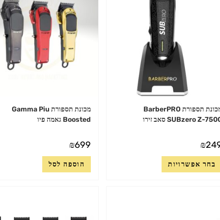
מכונת תספורת BarberPRO
מכונת תספורת Gamma Piu
SUBzero Z-750 סאב זירו
Boosted גאמה פיו
₪
699
₪
24
למוצר
בחר אפשרויות
הוספה לסל
זה
יש
מספר
סוגים.
ניתן
לבחור
את
האפשרויות