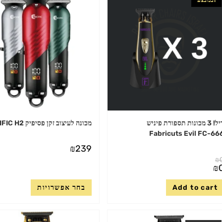
דיל! 3 מכונות תספורת פיניש
מכונה לעיצוב זקן פסיפיק PACIFIC H2
Fabricuts Evil FC-66
₪
239
₪
מחיר
₪
מקורי
מחיר
יה:
נוכחי
למוצר
₪0
Add to cart
בחר אפשרויות
וא:
זה
₪0
יש
מספר
סוגים.
ניתן