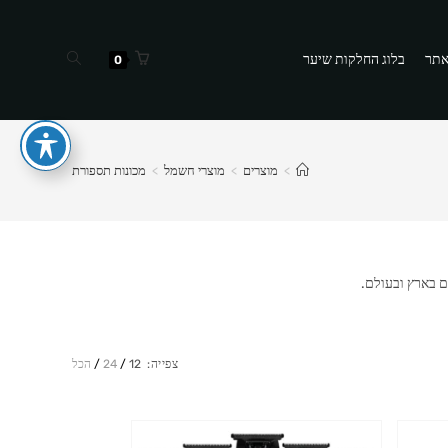
Toggle
אתר
בלוג החלקות שיער
0
website
search
>
מוצרים
>
מוצרי חשמל
>
מכונות תספורת
ם בארץ ובעולם.
צפייה:
12
24
הכל