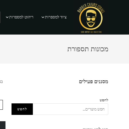
Ski
t
ציוד למספרות
ריהוט למספרות
conten
מכונות תספורת
מסננים פעילים
בא
לחפש
לחפש