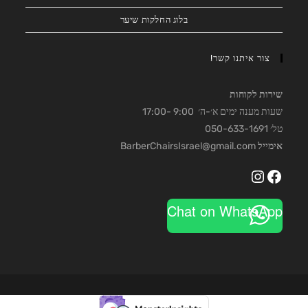
בלוג החלקות שיער
צור איתנו קשר!
שירות לקוחות
שעות מענה ימים א׳-ה׳ 9:00 -17:00
טל׳ 050-633-1691
אימייל
BarberChairsIsrael@gmail.com
Instagram
Facebook
Chat on WhatsApp