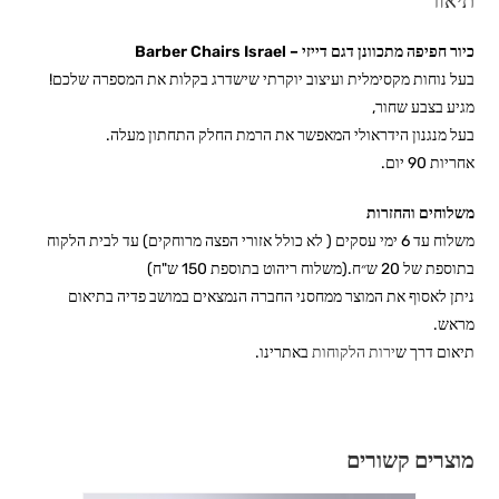
תיאור
כיור חפיפה מתכוונן דגם דייזי – Barber Chairs Israel
בעל נוחות מקסימלית ועיצוב יוקרתי שישדרג בקלות את המספרה שלכם!
מגיע בצבע שחור,
בעל מנגנון הידראולי המאפשר את הרמת החלק התחתון מעלה.
אחריות 90 יום.
משלוחים והחזרות
משלוח עד 6 ימי עסקים ( לא כולל אזורי הפצה מרוחקים) עד לבית הלקוח
בתוספת של 20 ש״ח.(משלוח ריהוט בתוספת 150 ש"ח)
ניתן לאסוף את המוצר ממחסני החברה הנמצאים במושב פדיה בתיאום
מראש.
תיאום דרך ש
ירות הלקוחות
באתרינו.
מוצרים קשורים