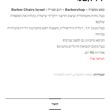
כסא מספרה – Barbershop – דגם סטייל – Barber Chairs Israel
בעל נוחות מקסימלית ועיצוב חדשני ויוקרתי שישדרג בקלות את המספרה
שלכם!
בעל מנגנון ידני , רגלית הידראולית, משענת ראש מתכווננת וידיות איכותיות
במיוחד.
הכיסא מתכוונן גם למצב שכיבה!
בעל מקום לנשיאת הרגליים מתכוונן!
אחריות 90 יום.
המלאי אזל
קטגוריות:
כסאות למספרה
,
ריהוט למספרות
תיאור