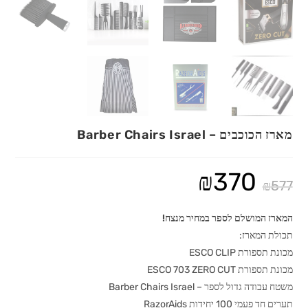
מארז הכוכבים – Barber Chairs Israel
₪
370
המחיר
המחיר
₪
577
המקורי
הנוכחי
המארז המושלם לספר במחיר מנצח!
היה:
הוא:
תכולת המארז:
₪370.
₪577.
מכונת תספורת ESCO CLIP
מכונת תספורת ESCO 703 ZERO CUT
משטח עבודה גדול לספר – Barber Chairs Israel
תערים חד פעמי 100 יחידות RazorAids