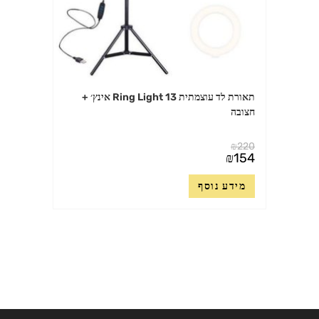
תאורת לד עוצמתית Ring Light 13 אינץ׳ +
חצובה
₪
220
המחיר
₪
154
המקורי
המחיר
היה:
הנוכחי
₪220.
מידע נוסף
הוא:
₪154.