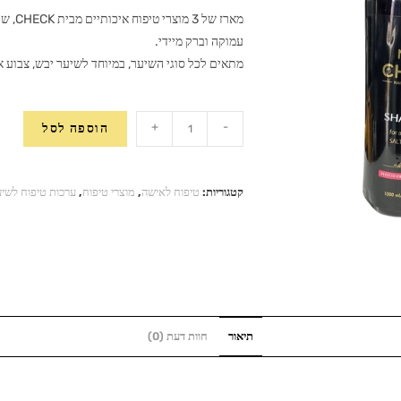
מארז 
עמוקה וברק מיידי.
מתאים לכל סוגי השיער, במיוחד לשיער יבש, צבוע א
כמות
+
-
הוספה לסל
של
מארז
טיפוח
קטגוריות:
טיפוח לאישה
,
מוצרי טיפוח
,
ערכות טיפוח לשיע
לשיער
CHECK
–
שמפו,
מסכה
וסרום
תיאור
חוות דעת (0)