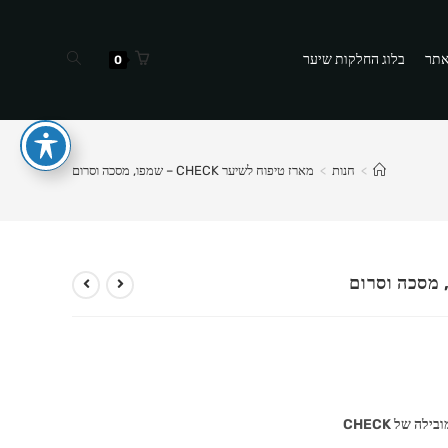
Toggle
אתר
בלוג החלקות שיער
0
website
search
>
חנות
>
מארז טיפוח לשיער CHECK – שמפו, מסכה וסרום
ה של CHECK