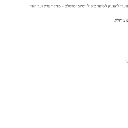
של 3 מוצרי טיפוח איכותיים מבית CHECK, שנועדו להעניק לשיער טיפול יומיומי מושלם – מניקוי עדין ועד הזנה
ו מוחלק.
ר