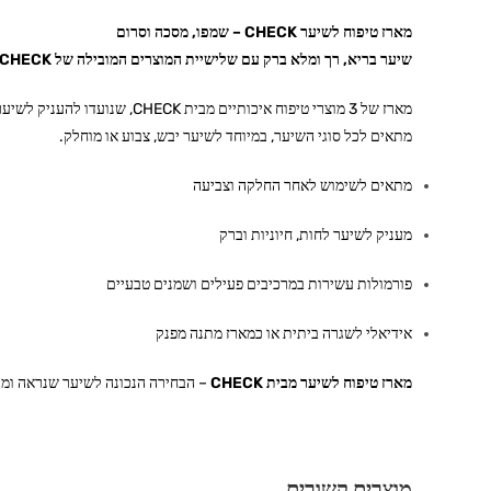
מארז טיפוח לשיער CHECK – שמפו, מסכה וסרום
שיער בריא, רך ומלא ברק עם שלישיית המוצרים המובילה של CHECK
מארז של 3 מוצרי טיפוח איכותיים מבית CHECK, שנועדו להעניק לשיער טיפול יומיומי מושלם – מניקוי עדין ועד הזנה עמוקה וברק מיידי.
מתאים לכל סוגי השיער, במיוחד לשיער יבש, צבוע או מוחלק.
מתאים לשימוש לאחר החלקה וצביעה
מעניק לשיער לחות, חיוניות וברק
פורמולות עשירות במרכיבים פעילים ושמנים טבעיים
אידיאלי לשגרה ביתית או כמארז מתנה מפנק
מארז טיפוח לשיער מבית CHECK
– הבחירה הנכונה לשיער שנראה ומרג
מוצרים קשורים