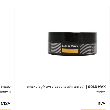
GOLD WAX | ווקס זהב לולה מן על בסיס מים לקיבוע קצוות
השיער
טריטמנט 1000 מ
₪
129
₪
79