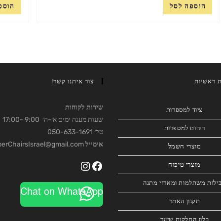
הוספה לסל
הוספ
ת ראשיות
צור איתנו קשר!
שירות לקוחות
ציוד למספרות
שעות מענה ימים א׳-ה׳ 9:00 -17:00
ריהוט למספרות
טל׳ 050-633-1691
אימייל
BarberChairsIsrael@gmail.com
מוצרי חשמל
מוצרי טיפוח
Instagram
Facebook
ילות משתלמות ומארזי מתנה
Chat on WhatsApp
תקנון האתר
בלוג החלקות שיער