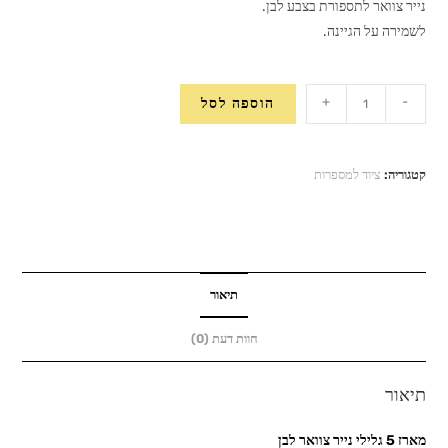
נייר צוואר לתספורת בצבע לבן.
לשמירה על הגיינה.
כמות
+
-
הוספה לסל
של
מארז
5
קטגוריה:
ציוד למספרות
גלילי
נייר
צוואר
לבן
תיאור
חוות דעת (0)
תיאור
מארז 5 גלילי נייר צוואר לבן