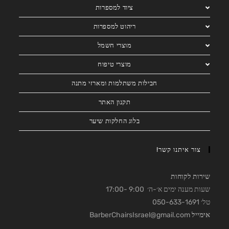
ציוד למספרות
ריהוט למספרות
מוצרי חשמל
מוצרי טיפוח
חבילות משתלמות ומארזי מתנה
תקנון האתר
בלוג החלקות שיער
צור איתנו קשר!
שירות לקוחות
שעות מענה ימים א׳-ה׳ 9:00 -17:00
טל׳ 050-633-1691
אימייל
BarberChairsIsrael@gmail.com