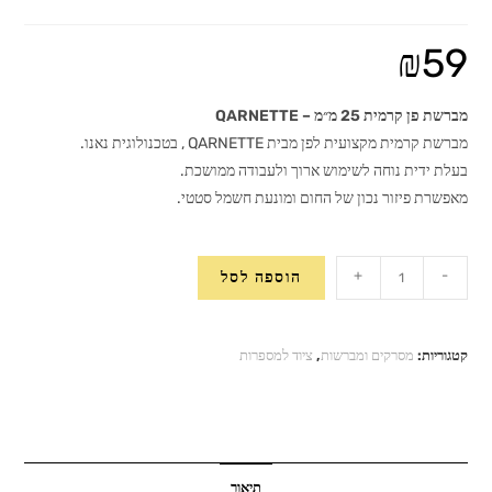
₪
59
מברשת פן קרמית 25 מ״מ – QARNETTE
מברשת קרמית מקצועית לפן מבית QARNETTE , בטכנולוגית נאנו.
בעלת ידית נוחה לשימוש ארוך ולעבודה ממושכת.
מאפשרת פיזור נכון של החום ומונעת חשמל סטטי.
כמות
+
-
הוספה לסל
של
מברשת
פן
קטגוריות:
מסרקים ומברשות
,
ציוד למספרות
קרמית
25
מ״מ
-
QARNETTE
תיאור