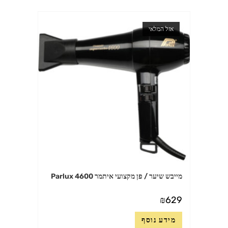
אזל המלאי
מייבש שיער / פן מקצועי איתמר 4600 Parlux
₪
629
מידע נוסף