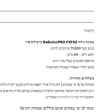
תיאור
מכונת גילוח BaBylissPRO FXFS2 בייביליס פרו
מנוע בעל 11,000 סיבובים לדקה.
ראש רחב – 44 מ”מ.
מותאם לאנשים בעלי עור רגיש.
מנוע רטורי שעמיד בעבודה ממושכת
משלוחים והחזרות
משלוח עד 6 ימי עסקים ( לא כולל אזורי הפצה מרוחקים) עד לבית הלקוח בתוספת של 30 ש״ח.(משלוח ריהוט בתוספת 150 ש”ח)
ניתן לאסוף את המוצר ממחסני החברה הנמצאים במושב פדיה בתיאום מ
תיאום דרך ש
ירות הלקוחות
באתרינו.
שימו לב ימי עסקים אינם כוללים שבתות וחגים!