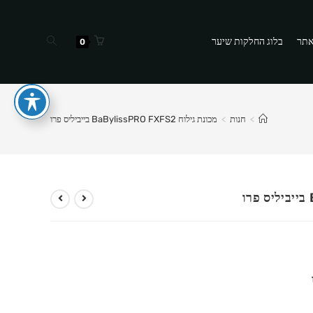
Toggle
אתר
בלוג החלקות שיער
0
website
search
>
חנות
>
מכונת גילוח BaBylissPRO FXFS2 בייביליס פרו