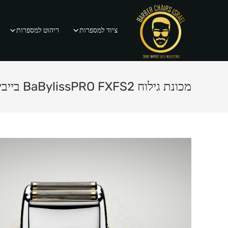
Ski
t
ציוד למספרות
ריהוט למספרות
conten
מכונת גילוח BaBylissPRO FXFS2 בייביליס פרו