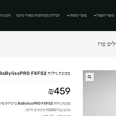
מוצרי חשמל
מוצרי טיפוח
חבילות משתלמות ומארזי מתנה
תקנון ה
מכונת גילוח BaBylissPRO FXFS2 בייביליס פרו
₪
459
מכונת גילוח BaBylissPRO FXFS2 בייביליס פרו
מנוע בעל 11,000 סיבובים לדקה.