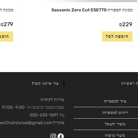
מכונת תספורת Sassonic Zero Cut ESE770
מכונת תספורת ic
₪
279
₪
229
הוספה לסל
הוספ
ת ראשיות
צור איתנו קשר!
שירות לקוחות
ציוד למספרות
שעות מענה ימים א׳-ה׳ 9:00 -17:00
ריהוט למספרות
טל׳ 050-633-1691
אימייל
BarberChairsIsrael@gmail.com
מוצרי חשמל
מוצרי טיפוח
Instagram
Facebook