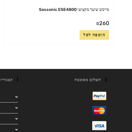
מייבש שיער מקצועי Sassonic ESE4800
₪
260
הוספה לסל
תשלום מאובטח
קטגוריו