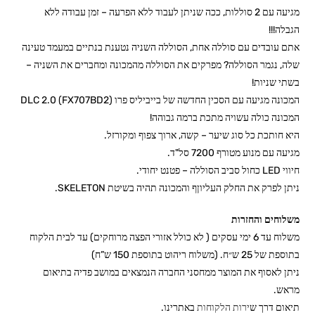
מגיעה עם 2 סוללות, ככה שניתן לעבוד ללא הפרעה – זמן עבודה ללא
הגבלה!!!
אתם עובדים עם סוללה אחת, הסוללה השניה נטענת בנתיים במעמד טעינה
שלה, נגמר הסוללה? מפרקים את הסוללה מהמכונה ומחברים את השניה –
בשתי שניות!
המכונה מגיעה עם הסכין החדשה של בייביליס פרו DLC 2.0 (FX707BD2)
המכונה כולה עשויה מתכת ברמה גבוהה!
היא חותכת כל סוג שיער – קשה, ארוך צפוף ומקורזל.
מגיעה עם מנוע מטורף 7200 סל"ד.
חיווי LED כחול סביב הסוללה – פטנט יחודי.
ניתן לפרק את החלק העליוןף והמכונה תהיה בשיטת SKELETON.
משלוחים והחזרות
משלוח עד 6 ימי עסקים ( לא כולל אזורי הפצה מרוחקים) עד לבית הלקוח
בתוספת של 25 ש״ח. (משלוח ריהוט בתוספת 150 ש”ח)
ניתן לאסוף את המוצר ממחסני החברה הנמצאים במושב פדיה בתיאום
מראש.
תיאום דרך ש
ירות הלקוחות
באתרינו.