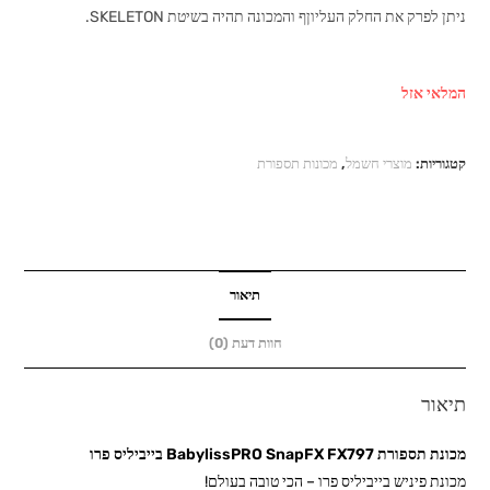
ניתן לפרק את החלק העליוןף והמכונה תהיה בשיטת SKELETON.
המלאי אזל
קטגוריות:
מוצרי חשמל
,
מכונות תספורת
תיאור
חוות דעת (0)
תיאור
מכונת תספורת BabylissPRO SnapFX FX797 בייביליס פרו
מכונת פיניש בייביליס פרו – הכי טובה בעולם!