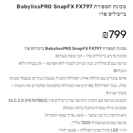
מכונת תספורת BabylissPRO SnapFX FX797
בייביליס פרו
₪
799
מכונת תספורת BabylissPRO SnapFX FX797 בייביליס פרו
מכונת פיניש בייביליס פרו – הכי טובה בעולם!
מגיעה עם 2 סוללות, ככה שניתן לעבוד ללא הפרעה – זמן עבודה ללא
הגבלה!!!
אתם עובדים עם סוללה אחת, הסוללה השניה נטענת בנתיים במעמד טעינה
שלה, נגמר הסוללה? מפרקים את הסוללה מהמכונה ומחברים את השניה –
בשתי שניות!
המכונה מגיעה עם הסכין החדשה של בייביליס פרו DLC 2.0 (FX707BD2)
המכונה כולה עשויה מתכת ברמה גבוהה!
היא חותכת כל סוג שיער – קשה, ארוך צפוף ומקורזל.
מגיעה עם מנוע מטורף 7200 סל"ד.
חיווי LED כחול סביב הסוללה – פטנט יחודי.