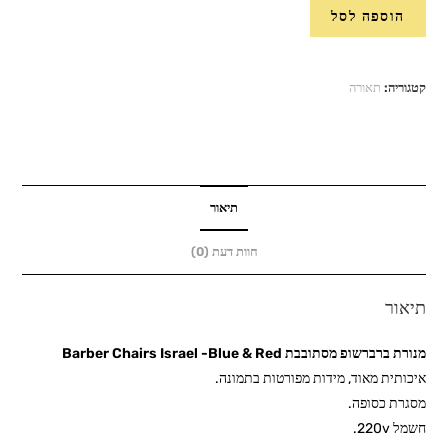
כמות
הוספה לסל
של
מנורת
ברברשופ
קטגוריה:
תאורה
מסתובבת
Barber
Chairs
Israel
-
תיאור
Blue
חוות דעת (0)
&
Red
תיאור
מנורת ברברשופ מסתובבת Barber Chairs Israel -Blue & Red
איכותית מאוד, מידות מפורטות בתמונה.
מסגרת כסופה.
חשמל 220v.