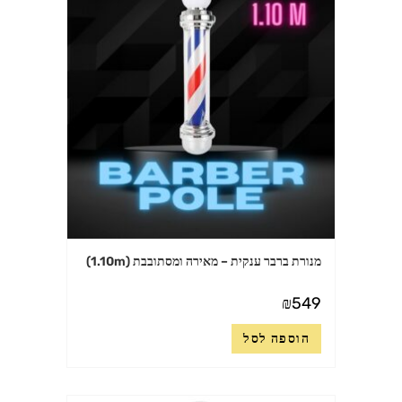
מנורת ברבר ענקית – מאירה ומסתובבת (1.10m)
₪
549
הוספה לסל