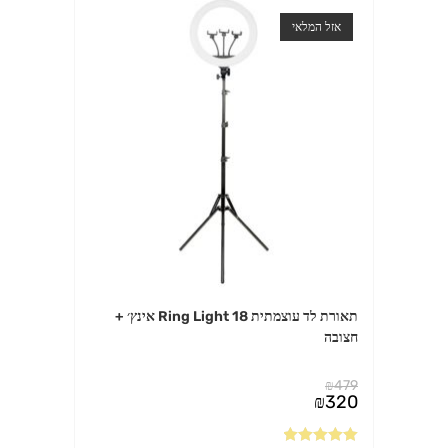
אזל המלאי
תאורת לד עוצמתית Ring Light 18 אינץ׳ +
חצובה
₪
479
המחיר
₪
320
המקורי
המחיר
היה:
הנוכחי
₪479.
הוא: