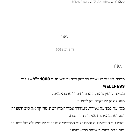
לשיער
קטגוריות:
טיפוח לאישה
,
מוצרי טיפוח
מועשרת
בקרטין
לשיער
יבש
פגום
תיאור
1000
חוות דעת (0)
מ"ל
-
תיאור
וולנס
WELLNESS
מסכה לשיער מועשרת בקרטין לשיער יבש פגום 1000 מ"ל – וולנס
WELLNESS
מכילה קרטין טהור, ללא מלחים וללא פראבנים.
מועילה הן לקרקפת והן לשיער.
מסייעת במניעת נשירה, מעודדת צמיחה מחודשת, מחזקת את סיב השערה
ומסייעת בהמרצת פעילות הקרקפת.
יחדיו עם הוויטמינים והמינרלים המרכיבים חודרים לקוטיקולה של השערה
ומסייעים במראה שיער בריא וטבעי.