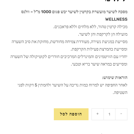
מסכה לשיער מועשרת בקרטין לשיער יבש פגום 1000 מ"ל – וולנס
WELLNESS
מכילה קרטין טהור, ללא מלחים וללא פראבנים.
מועילה הן לקרקפת והן לשיער.
מסייעת במניעת נשירה, מעודדת צמיחה מחודשת, מחזקת את סיב השערה
ומסייעת בהמרצת פעילות הקרקפת.
יחדיו עם הוויטמינים והמינרלים המרכיבים חודרים לקוטיקולה של השערה
ומסייעים במראה שיער בריא וטבעי.
הוראות שימוש:
לאחר החפיפה יש למרוח כמות נדיבה על השיער ולהמתין 5 דקות לפני
השטיפה.
כמות
+
-
הוספה לסל
של
מסכה