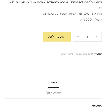
מסכה ללא מלחים, מועשר ברכיבים טבעיים ומבוסס על ריכוז גבוה של שמן
זית.
מזין את השיער עד הקמוות ושומר על שלמותו.
תכולה: 500 מ״ל
כמות
+
-
הוספה לסל
של
מסכה
לשיער
קטגוריות:
טיפוח לאישה
,
מוצרי טיפוח
עבה
IZIK
Cosmetics
תיאור
חוות דעת (0)
תיאור