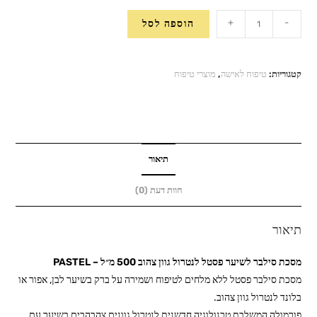
כמות
+
-
הוספה לסל
של
מסכת
סילבר
קטגוריות:
טיפוח לאישה
,
מוצרי טיפוח
לשיער
פסטל
לנטרול
גוון
צהוב
תיאור
500
חוות דעת (0)
מ״ל
-
תיאור
PASTEL
מסכת סילבר לשיער פסטל לנטרול גוון צהוב 500 מ״ל – PASTEL
מסכת סילבר פסטל ללא מלחים לטיפוח ושמירה על ברק בשיער לבן, אפור או
בלונד לנטרול גוון צהוב.
פורמולה המשלבת טכנולוגיה חדשנית לנטרול גוונים צהבהבים בשיער עם