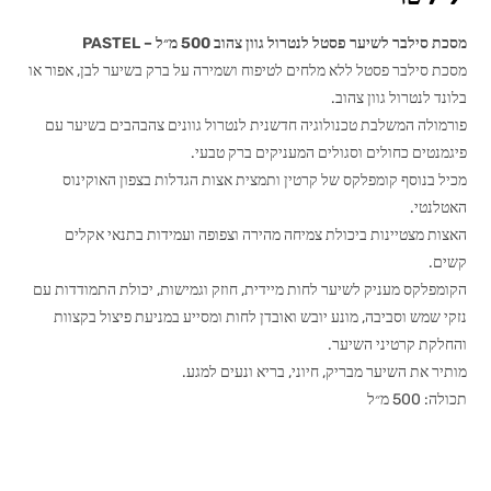
מסכת סילבר לשיער פסטל לנטרול גוון צהוב 500 מ״ל – PASTEL
מסכת סילבר פסטל ללא מלחים לטיפוח ושמירה על ברק בשיער לבן, אפור או
בלונד לנטרול גוון צהוב.
פורמולה המשלבת טכנולוגיה חדשנית לנטרול גוונים צהבהבים בשיער עם
פיגמנטים כחולים וסגולים המעניקים ברק טבעי.
מכיל בנוסף קומפלקס של קרטין ותמצית אצות הגדלות בצפון האוקינוס
האטלנטי.
האצות מצטיינות ביכולת צמיחה מהירה וצפופה ועמידות בתנאי אקלים
קשים.
הקומפלקס מעניק לשיער לחות מיידית, חוזק וגמישות, יכולת התמודדות עם
נזקי שמש וסביבה, מונע יובש ואובדן לחות ומסייע במניעת פיצול בקצוות
והחלקת קרטיני השיער.
מותיר את השיער מבריק, חיוני, בריא ונעים למגע.
תכולה: 500 מ״ל