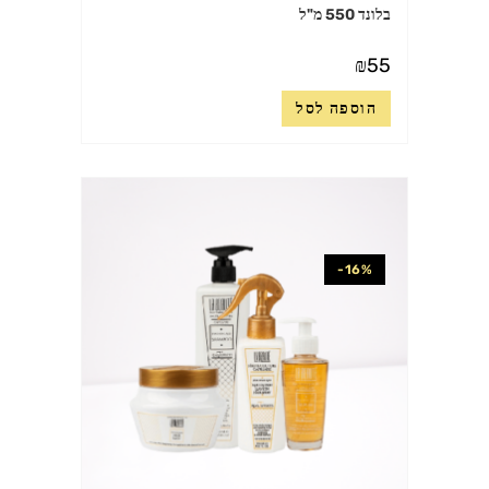
בלונד 550 מ"ל
₪
55
הוספה לסל
-16%