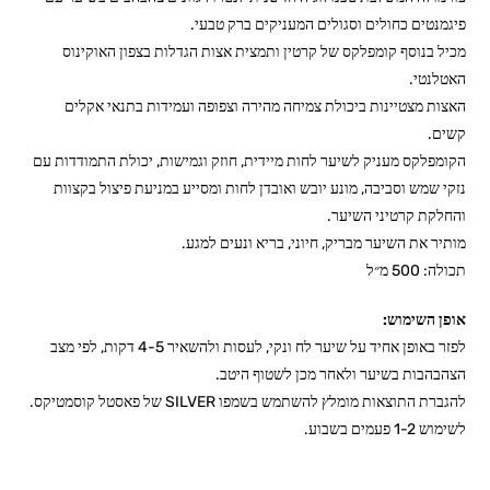
פיגמנטים כחולים וסגולים המעניקים ברק טבעי.
מכיל בנוסף קומפלקס של קרטין ותמצית אצות הגדלות בצפון האוקינוס
האטלנטי.
האצות מצטיינות ביכולת צמיחה מהירה וצפופה ועמידות בתנאי אקלים
קשים.
הקומפלקס מעניק לשיער לחות מיידית, חוזק וגמישות, יכולת התמודדות עם
נזקי שמש וסביבה, מונע יובש ואובדן לחות ומסייע במניעת פיצול בקצוות
והחלקת קרטיני השיער.
מותיר את השיער מבריק, חיוני, בריא ונעים למגע.
תכולה: 500 מ״ל
אופן השימוש:
לפזר באופן אחיד על שיער לח ונקי, לעסות ולהשאיר 4-5 דקות, לפי מצב
הצהבהבות בשיער ולאחר מכן לשטוף היטב.
להגברת התוצאות מומלץ להשתמש בשמפו SILVER של פאסטל קוסמטיקס.
לשימוש 1-2 פעמים בשבוע.