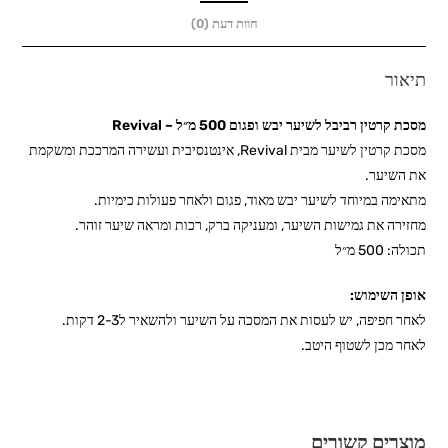
מ״ל
חוות דעת (0)
-
Revival
תיאור
מסכת קרטין רביבל לשיער יבש ופגום 500 מ״ל – Revival
מסכת קרטין לשיער מבית Revival, אינטנסיבית ועשירה המרככת ומשקמת
את השיער.
מתאימה במיוחד לשיער יבש מאוד, פגום ולאחר פעולות כימיות.
מחזירה את גמישות השיער, ומעניקה ברק, רכות ומראה שיער זוהר.
תכולה: 500 מ״ל
אופן השימוש:
לאחר חפיפה, יש לעסות את המסכה על השיער ולהשאיר ל2-3 דקות.
לאחר מכן לשטוף היטב.
מוצרים קשורים