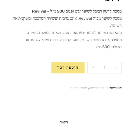
מסכת קרטין רביבל לשיער יבש ופגום 500 מ״ל – Revival
מסכה לשיער מבית Revival, אינטנסיבית ועשירה המרככת ומשקמת את
השיער.
מתאימה במיוחד לשיער יבש מאוד, פגום ולאחר פעולות כימיות.
מחזירה את גמישות השיער, ומעניקה ברק, רכות ומראה שיער זוהר.
תכולה: 500 מ״ל
כמות
+
-
הוספה לסל
של
מסכת
קרטין
קטגוריות:
טיפוח לאישה
,
מוצרי טיפוח
רביבל
לשיער
יבש
ופגום
500
תיאור