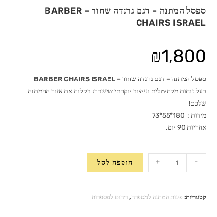
ספסל המתנה – דגם גרנדה שחור – BARBER
CHAIRS ISRAEL
₪
1,800
ספסל המתנה – דגם גרנדה שחור – BARBER CHAIRS ISRAEL
בעל נוחות מקסימלית ועיצוב יוקרתי שישדרג בקלות את אזור ההמתנה
שלכם!
מידות : 180*55*73
אחריות 90 יום.
כמות
+
-
הוספה לסל
של
ספסל
המתנה
קטגוריות:
פינות המתנה למספרה
,
ריהוט למספרות
-