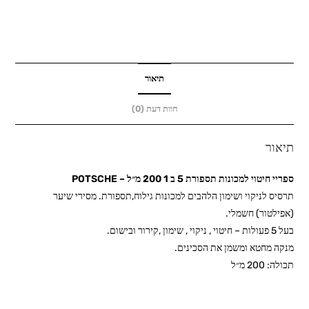
למכונות
תספורת
5
ב
1
תיאור
200
חוות דעת (0)
מ״ל
-
תיאור
POTSCHE
ספריי חיטוי למכונות תספורת 5 ב 1 200 מ״ל – POTSCHE
תרסיס לניקוי ושימון הלהבים למכונות גילוח,תספורת. מסירי שיער
(אפילטור) חשמלי.
בעל 5 פעולות – חיטוי , ניקוי , שימון ,קירור ובישום.
מנקה מחטא ומשמן את הסכינים.
תכולה: 200 מ״ל