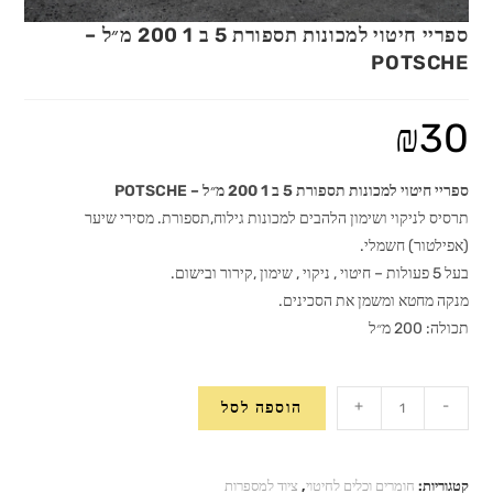
ספריי חיטוי למכונות תספורת 5 ב 1 200 מ״ל –
POTSCHE
₪
30
ספריי חיטוי למכונות תספורת 5 ב 1 200 מ״ל – POTSCHE
תרסיס לניקוי ושימון הלהבים למכונות גילוח,תספורת. מסירי שיער
(אפילטור) חשמלי.
בעל 5 פעולות – חיטוי , ניקוי , שימון ,קירור ובישום.
מנקה מחטא ומשמן את הסכינים.
תכולה: 200 מ״ל
כמות
+
-
הוספה לסל
של
ספריי
חיטוי
קטגוריות:
חומרים וכלים לחיטוי
,
ציוד למספרות