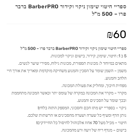
ספריי חיטוי שימון ניקוי וקירור BarberPRO ברבר
פרו – 500 מ"ל
₪
60
ספריי חיטוי שימון ניקוי וקירור BarberPRO ברבר פרו – 500 מ"ל
5 ב 1: חיטוי, שימון, קירור, בישום וניקוי למכונות.
מתאים במיוחד ל: מכונות תספורת, מכונות גילוח, מסירי שיער לנשים.
משמן – השמן שומר על הסכין והמנוע משחיקה מוקדמת ומאריך את אורך חיי
הלהב והמנוע.
מפחית חיכוך, ומחליק את פעולת המכונה.
מקרר – מקרר את המכונה במקרה של עומס יתר וכאשר המכונה מתחממת
ובכך שומר על הסכינים והמנוע.
ניקוי – בספריי יש מתז חכם וחסכוני, המספק התזה בלחץ!
נותן הדף ומעיף כל שערה ושערה מהסכינים או הרשתות שלכם.
חיטוי – מכיל מעל 70 אחוז אלכוהול לחיסול כל החיידקים!
בישום – מנדף ריח של זיעה ורע מהמכונה.