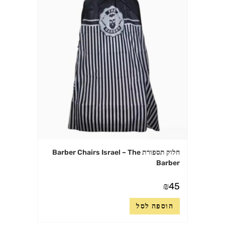
חלוק תספורת Barber Chairs Israel – The
Barber
₪
45
הוספה לסל