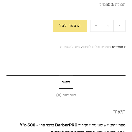
תכולה :500מ״ל
כמות
+
-
הוספה לסל
של
ספריי
חיטוי
קטגוריות:
חומרים וכלים לחיטוי
,
ציוד למספרות
שימון
ניקוי
וקירור
BarberPRO
ברבר
תיאור
פרו
חוות דעת (0)
-
500
תיאור
מ"ל
ספריי חיטוי שימון ניקוי וקירור BarberPRO ברבר פרו – 500 מ"ל