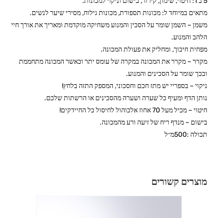
5 ב 1: חיטוי, שימון, קירור, בישום וניקוי למכונות.
מתאים במיוחד ל: מכונות תספורת, מכונות גילוח, מסירי שיער לנשים.
משמן – השמן שומר על הסכין והמנוע משחיקה מוקדמת ומאריך את אורך חיי
הלהב והמנוע.
מפחית חיכוך, ומחליק את פעולת המכונה.
מקרר – מקרר את המכונה במקרה של עומס יתר וכאשר המכונה מתחממת
ובכך שומר על הסכינים והמנוע.
ניקוי – בספריי יש מתז חכם וחסכוני, המספק התזה בלחץ!
נותן הדף ומעיף כל שערה ושערה מהסכינים או הרשתות שלכם.
חיטוי – מכיל מעל 70 אחוז אלכוהול לחיסול כל החיידקים!
בישום – מנדף ריח של זיעה ורע מהמכונה.
תכולה :500מ״ל
מוצרים קשורים