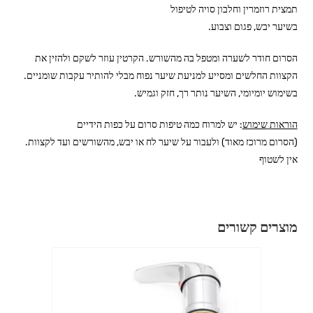
תמצית רוזמרין וחלבון סויה לטיפול
בשיער יבש, פגום וצבוע.
הסרום חודר לשערה ומטפל בה מהשורש. הקרטין עוזר לשקם ולהזין את
הקצוות החלשים ומסייע למניעת שיער נפוח מבלי להותיר עקבות שומניים.
בשימוש יומיומי, השיער נותר רך, חזק וגמיש.
הוראות
שימוש
:
יש
למרוח
כמה
טיפות
סרום
על
כפות
הידיים
(
הסרום
מרוכז
מאוד
)
ולעבור
על
שיער
לח
או
יבש
,
מהשורשים
ועד
לקצוות
.
אין
לשטוף
מוצרים קשורים