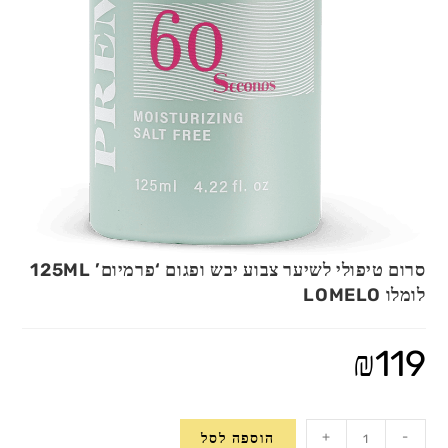
סרום טיפולי לשיער צבוע יבש ופגום ‘פרמיום’ 125ML
לומלו LOMELO
₪
119
כמות
+
-
הוספה לסל