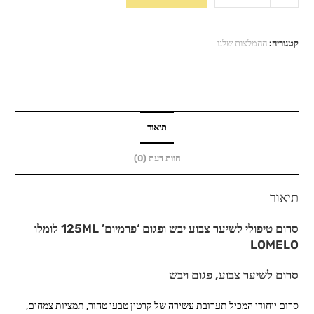
של
סרום
טיפולי
קטגוריה:
ההמלצות שלנו
לשיער
צבוע
יבש
ופגום
‘פרמיום’
תיאור
125ML
חוות דעת (0)
לומלו
LOMELO
תיאור
סרום
טיפולי
לשיער
צבוע
יבש
ופגום
‘
פרמיום
’ 125ML
לומלו
LOMELO
סרום לשיער צבוע, פגום ויבש
סרום ייחודי המכיל תערובת עשירה של קרטין טבעי טהור, תמציות צמחים,