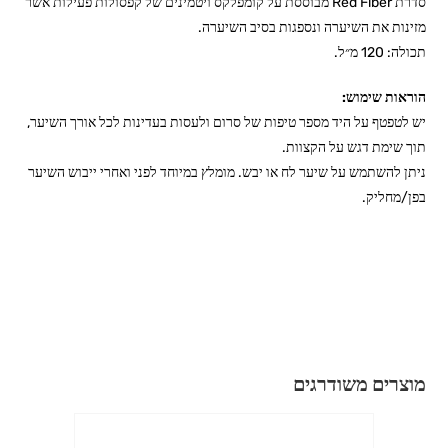
סדרת Red Fiber מבוססת על קומפלקס ויטמינים של קפסולות פעילות אשר
מזינות את השיערה ונספגות בסיב השיערה.
תכולה: 120 מ״ל.
הוראות שימוש:
יש לטפטף על היד מספר טיפות של סרום ולעסות בעדינות לכל אורך השיער,
תוך שימת דגש על הקצוות.
ניתן להשתמש על שיער לח או יבש. מומלץ במיוחד לפני ואחרי ייבוש השיער
בפן/מחליק.
מוצרים משודרגים