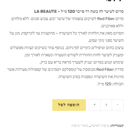
סרום לשיער לה בוטה רד פייבר 120 מ״ל – LA BEAUTE
סרום Red Fiber לשיקום עוצמתי של שיער יבש, צבוע ופגום.
ללא מלחים
וללא פארבנים.
הסרום מאזן את הלחות לאורך כל השיערה – מהקצוות עד לקרקפת, מגן על
השיער מפני נזקי שמש,
עיצוב בחום וטיפולים כימיים למיניהם. בנוסף עוזר בשיקום קצוות מפוצלים
ומעניק לשיער לחות החודרת לשורש השערה ונשארת לאורך זמן.
שימוש קבוע בסרום יעניק לשערך מראה בריא עם ברק.
סדרת Red Fiber מבוססת על קומפלקס ויטמינים של קפסולות פעילות אשר
מזינות את השיערה ונספגות בסיב השיערה.
תכולה: 120 מ״ל.
כמות
+
-
הוספה לסל
של
סרום
לשיער
קטגוריות:
טיפוח לאישה
,
מוצרי טיפוח