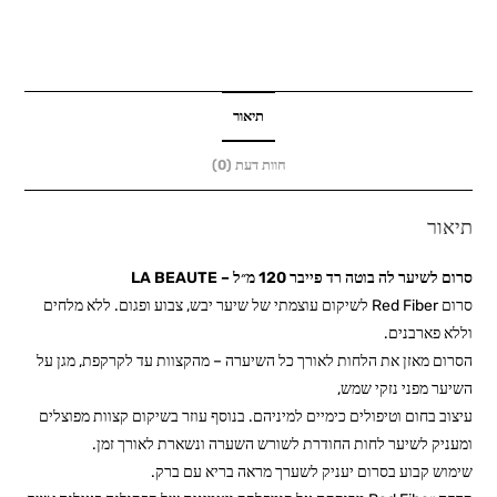
לה
בוטה
רד
פייבר
120
תיאור
מ״ל
חוות דעת (0)
-
LA
תיאור
BEAUTE
סרום לשיער לה בוטה רד פייבר 120 מ״ל – LA BEAUTE
סרום Red Fiber לשיקום עוצמתי של שיער יבש, צבוע ופגום.
ללא מלחים
וללא פארבנים.
הסרום מאזן את הלחות לאורך כל השיערה – מהקצוות עד לקרקפת, מגן על
השיער מפני נזקי שמש,
עיצוב בחום וטיפולים כימיים למיניהם. בנוסף עוזר בשיקום קצוות מפוצלים
ומעניק לשיער לחות החודרת לשורש השערה ונשארת לאורך זמן.
שימוש קבוע בסרום יעניק לשערך מראה בריא עם ברק.