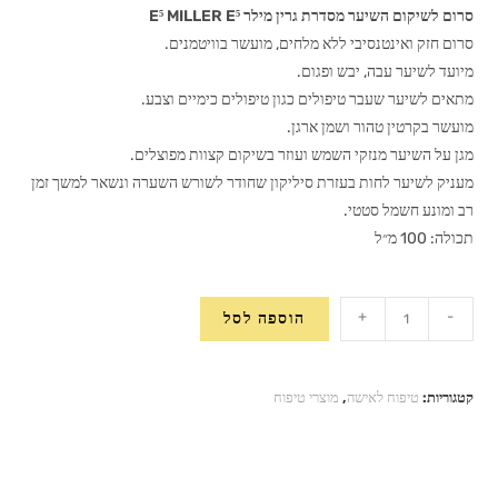
סרום לשיקום השיער מסדרת גרין מילר E⁵ MILLER E⁵
סרום חזק ואינטנסיבי ללא מלחים, מועשר בוויטמנים.
מיועד לשיער עבה, יבש ופגום.
מתאים לשיער שעבר טיפולים כגון טיפולים כימיים וצבע.
מועשר בקרטין טהור ושמן ארגן.
מגן על השיער מנזקי השמש ועוזר בשיקום קצוות מפוצלים.
מעניק לשיער לחות בעזרת סיליקון שחודר לשורש השערה ונשאר למשך זמן
רב ומונע חשמל סטטי.
תכולה: 100 מ״ל
כמות
+
-
הוספה לסל
של
סרום
לשיקום
קטגוריות:
טיפוח לאישה
,
מוצרי טיפוח
השיער
מסדרת
גרין