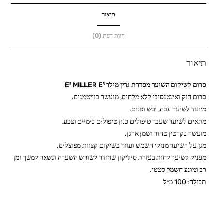
מילר
E⁵
תיאור
MILLER
חוות דעת (0)
E⁵
תיאור
סרום לשיקום השיער מסדרת גרין מילר E⁵ MILLER E⁵
סרום חזק ואינטנסיבי ללא מלחים, מועשר בוויטמנים.
מיועד לשיער עבה, יבש ופגום.
מתאים לשיער שעבר טיפולים כגון טיפולים כימיים וצבע.
מועשר בקרטין טהור ושמן ארגן.
מגן על השיער מנזקי השמש ועוזר בשיקום קצוות מפוצלים.
מעניק לשיער לחות בעזרת סיליקון שחודר לשורש השערה ונשאר למשך זמן
רב ומונע חשמל סטטי.
תכולה: 100 מ״ל