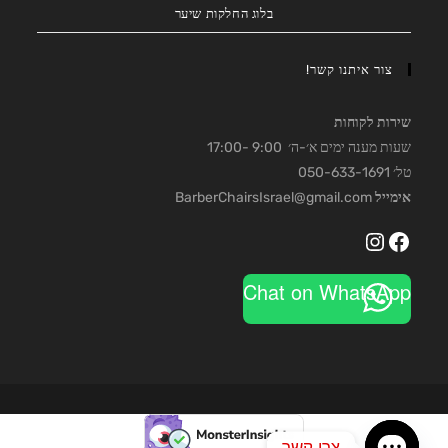
בלוג החלקות שיער
צור איתנו קשר!
שירות לקוחות
שעות מענה ימים א׳-ה׳ 9:00 -17:00
טל׳ 050-633-1691
אימייל
BarberChairsIsrael@gmail.com
Instagram
Facebook
Chat on WhatsApp
צרו קשר