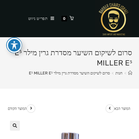
Ski
t
תפריט ניווט
0
conten
סרום לשיקום השיער מסדרת גרין מילר E⁵
MILLER E⁵
>
חנות
>
סרום לשיקום השיער מסדרת גרין מילר E⁵ MILLER E⁵
המוצר הבא
המוצר הקודם