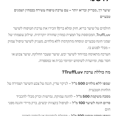
שיער רך, מבריק ובריא יותר – עם ערכת טיפוח עשירה בכמהין ושמנים
טבעיים
חולמים על שיער בריא, חזק ומלא ברק? הכירו את ערכת הטיפוח לשיער
TruffLuv, המבוססת על תמצית כמהין שחורה יוקרתית. שילוב עוצמתי של
שמני הזנה טבעיים ונוסחה מתקדמת ללא מלחים, מעניק לשיער טיפול עמוק
– מבלי לפגוע בו.
הערכה מתאימה במיוחד לשיער יבש, שיער שעבר החלקה, שיער צבוע או
חסר נפח, ומיועדת לשימוש יומיומי בבית או במספרה.
מה כוללת ערכת TruffLuv?
שמפו ללא מלחים 500 מ"ל
– לניקוי עדין, הגנה על צבע השיער ושמירה על
הלחות הטבעית
מסכה משקמת 500 מ"ל
– להזנה עמוקה, גמישות וברק מבלי להכביד
סרום הזנה לשיער 100 מ"ל
– לטיפול בקצוות יבשים, ברק מיידי והגנה מפני
חום
שמפו כמהין מוקטן 100 מ"ל
– מושלם לנסיעות או לניסיון ראשון