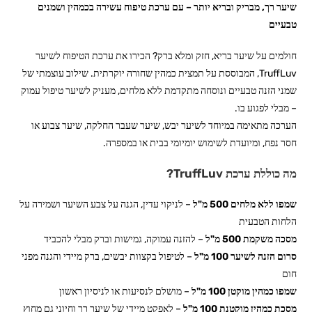
שיער רך, מבריק ובריא יותר – עם ערכת טיפוח עשירה בכמהין ושמנים
טבעיים
חולמים על שיער בריא, חזק ומלא ברק? הכירו את ערכת הטיפוח לשיער
TruffLuv, המבוססת על תמצית כמהין שחורה יוקרתית. שילוב עוצמתי של
שמני הזנה טבעיים ונוסחה מתקדמת ללא מלחים, מעניק לשיער טיפול עמוק
– מבלי לפגוע בו.
הערכה מתאימה במיוחד לשיער יבש, שיער שעבר החלקה, שיער צבוע או
חסר נפח, ומיועדת לשימוש יומיומי בבית או במספרה.
מה כוללת ערכת TruffLuv?
שמפו ללא מלחים 500 מ"ל
– לניקוי עדין, הגנה על צבע השיער ושמירה על
הלחות הטבעית
מסכה משקמת 500 מ"ל
– להזנה עמוקה, גמישות וברק מבלי להכביד
סרום הזנה לשיער 100 מ"ל
– לטיפול בקצוות יבשים, ברק מיידי והגנה מפני
חום
שמפו כמהין מוקטן 100 מ"ל
– מושלם לנסיעות או לניסיון ראשון
מסכת כמהין מוקטנת 100 מ"ל
– לאפקט מיידי של שיער רך וחיוני גם מחוץ