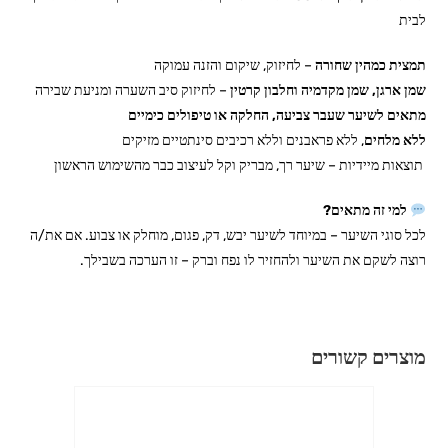
לבית
תמצית כמהין שחורה
– לחיזוק, שיקום והזנה עמוקה
שמן ארגן, שמן מקדמיה וחלבון קרטין
– לחיזוק סיב השערה ומניעת שבירה
מתאים לשיער שעבר צביעה, החלקה או טיפולים כימיים
ללא מלחים
, ללא פראבנים וללא רכיבים סינתטיים מזיקים
תוצאות מיידיות – שיער רך, מבריק וקל לעיצוב כבר מהשימוש הראשון
למי זה מתאים?
לכל סוגי השיער – במיוחד לשיער יבש, דק, פגום, מוחלק או צבוע. אם את/ה
רוצה לשקם את השיער ולהחזיר לו נפח וברק – זו הערכה בשבילך.
מוצרים קשורים