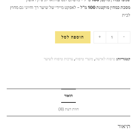
מסכת כמהין מוקטנת 100 מ"ל
– לאפקט מיידי של שיער רך וחיוני גם מחוץ
לבית
כמות
+
-
הוספה לסל
של
ערכת
טיפוח
קטגוריות:
טיפוח לאישה
,
מוצרי טיפוח
,
ערכות טיפוח לשיער
לשיער
עם
כמהין
TruffLuv
–
תיאור
ללא
חוות דעת (0)
מלחים
תיאור