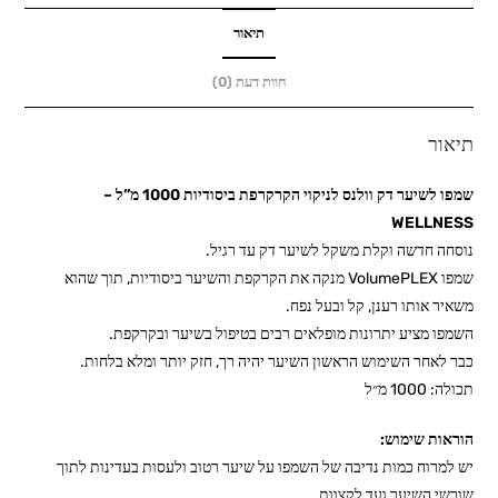
הקרקרפת
ביסודיות
תיאור
1000
חוות דעת (0)
מ”ל
-
תיאור
WELLNESS
שמפו לשיער דק וולנס לניקוי הקרקרפת ביסודיות 1000 מ”ל –
WELLNESS
נוסחה חדשה וקלת משקל לשיער דק עד רגיל.
שמפו VolumePLEX מנקה את הקרקפת והשיער ביסודיות, תוך שהוא
משאיר אותו רענן, קל ובעל נפח.
השמפו מציע יתרונות מופלאים רבים בטיפול בשיער ובקרקפת.
כבר לאחר השימוש הראשון השיער יהיה רך, חזק יותר ומלא בלחות.
תכולה: 1000 מ״ל
הוראות שימוש:
יש למרוח כמות נדיבה של השמפו על שיער רטוב ולעסות בעדינות לתוך
שורשי השיער ועד לקצוות.