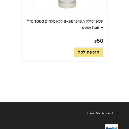
שמפו סילק תארפי S-30 ללא מלחים 1000 מ"ל
– sexy hair
₪
50
הוספה לסל
תשלום מאובטח