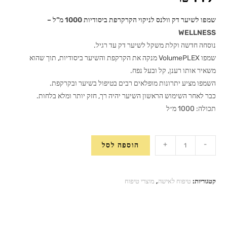
שמפו לשיער דק וולנס לניקוי הקרקרפת ביסודיות 1000 מ”ל –
WELLNESS
נוסחה חדשה וקלת משקל לשיער דק עד רגיל.
שמפו VolumePLEX מנקה את הקרקפת והשיער ביסודיות, תוך שהוא
משאיר אותו רענן, קל ובעל נפח.
השמפו מציע יתרונות מופלאים רבים בטיפול בשיער ובקרקפת.
כבר לאחר השימוש הראשון השיער יהיה רך, חזק יותר ומלא בלחות.
תכולה: 1000 מ״ל
כמות
+
-
הוספה לסל
של
שמפו
לשיער
קטגוריות:
טיפוח לאישה
,
מוצרי טיפוח
דק
וולנס
לניקוי