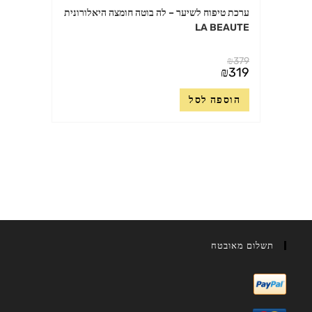
ערכת טיפוח לשיער – לה בוטה חומצה היאלורונית
LA BEAUTE
₪
379
המחיר
₪
319
המקורי
המחיר
היה:
הנוכחי
₪379.
הוספה לסל
הוא:
₪319.
תשלום מאובטח