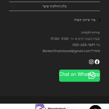
בלוג החלקות שיער
צור איתנו קשר!
שירות לקוחות
שעות מענה ימים א׳-ה׳ 9:00 -17:00
טל׳ 050-633-1691
אימייל
BarberChairsIsrael@gmail.com
Instagram
Facebook
Chat on WhatsApp