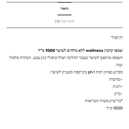
לשיער
1000
תיאור
מ"ל
חוות דעת (0)
תיאור
שמפו קרטין wellness ללא מלחים לשיער 1000 מ"ל
השמפו מותאם לשיער שעבר החלקה ושלל טיפולי כגון צבע , הבהרה סלסול
ועוד.
מסייע באיזון רמת הph בקרקפת ומעניק לשיער:
-גמישות
-רכות
-ברק
*ברישיון משרד הבריאות
1000 מ״ל