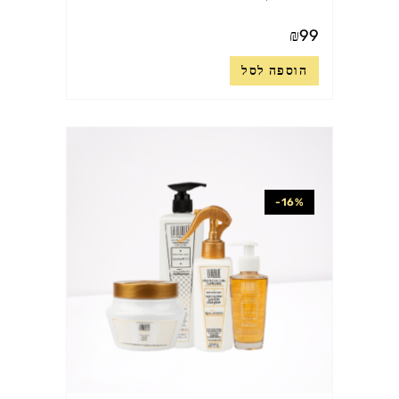
₪
99
הוספה לסל
-16%