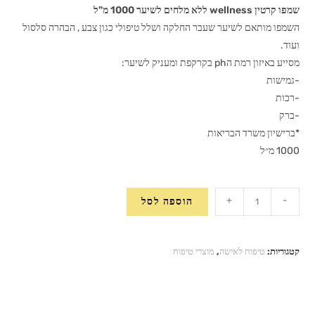
שמפו קרטין wellness ללא מלחים לשיער 1000 מ"ל
השמפו מותאם לשיער שעבר החלקה ושלל טיפולי כגון צבע , הבהרה סלסול
ועוד.
מסייע באיזון רמת הph בקרקפת ומעניק לשיער:
-גמישות
-רכות
-ברק
*ברישיון משרד הבריאות
1000 מ״ל
כמות
+
-
הוספה לסל
של
שמפו
קרטין
קטגוריות:
טיפוח לאישה
,
מוצרי טיפוח
wellness
ללא
מלחים