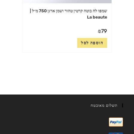
שמפו לה בוטה קרטין טהור ושמן ארגן 750 מ״ל |
La beaute
₪
79
הוספה לסל
תשלום מאובטח