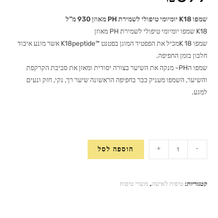
שמפו K18 יומיומי טיפולי לשמירת PH מאוזן 930 מ”ל
K18 שמפו יומיומי טיפולי לשמירת PH מאוזן
שמפו K 18מכיל את הפפטיד המוגן בפטנט ™K18peptide אשר מונע איבוד
חלבון בזמן החפיפה.
שמפו הPH- מנקה את השיער בצורה יסודית ומאזן את סביבת הקרקפת
והשיער, השמפו מעניק כבר בחפיפה הראשונה שיער רך, נקי, חזק ונעים
למגע.
כמות
+
-
הוספה לסל
של
שמפו
K18
קטגוריות:
טיפוח לאישה
,
מוצרי טיפוח
יומיומי
טיפולי