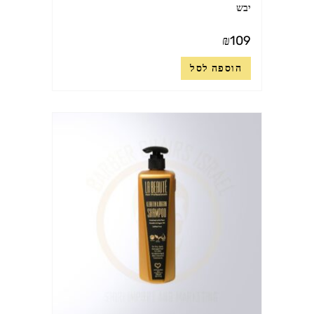
יבש
₪
109
הוספה לסל