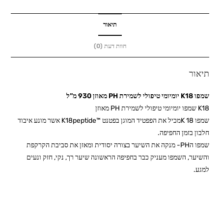
לשמירת
PH
מאוזן
תיאור
930
חוות דעת (0)
מ”ל
תיאור
שמפו K18 יומיומי טיפולי לשמירת PH מאוזן 930 מ”ל
K18 שמפו יומיומי טיפולי לשמירת PH מאוזן
שמפו K 18מכיל את הפפטיד המוגן בפטנט ™K18peptide אשר מונע איבוד
חלבון בזמן החפיפה.
שמפו הPH- מנקה את השיער בצורה יסודית ומאזן את סביבת הקרקפת
והשיער, השמפו מעניק כבר בחפיפה הראשונה שיער רך, נקי, חזק ונעים
למגע.